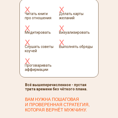
Х
Х
Читать книги
Делать карты
про отношения
желаний
Х
Х
Медитировать
Визуализировать
Х
Х
Слушать советы
Выполнять обряды
коучей
Х
Проговаривать
аффирмации
Всё вышеперечисленное - пустая
трата времени без чёткого плана.
ВАМ НУЖНА ПОШАГОВАЯ
И ПРОВЕРЕННАЯ СТРАТЕГИЯ,
КОТОРАЯ ВЕРНЁТ МУЖЧИНУ.