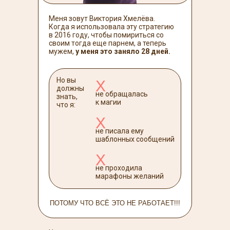
Меня зовут Виктория Хмелёва.
Когда я использовала эту стратегию
в 2016 году, чтобы помириться со
своим тогда еще парнем, а теперь
мужем,
у меня это заняло 28 дней.
Но вы
Х
должны
не обращалась
знать,
к магии
что я:
Х
не писала ему
шаблонных сообщений
Х
не проходила
марафоны желаний
ПОТОМУ ЧТО ВСЁ ЭТО НЕ РАБОТАЕТ!!!