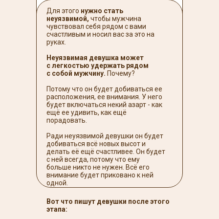
Для этого
нужно стать
неуязвимой,
чтобы мужчина
чувствовал себя рядом с вами
счастливым и носил вас за это на
руках.
Неуязвимая девушка может
с легкостью удержать рядом
с собой мужчину.
Почему?
Потому что он будет добиваться ее
расположения, ее внимания. У него
будет включаться некий азарт - как
ещё ее удивить, как ещё
порадовать.
Ради неуязвимой девушки он будет
добиваться всё новых высот и
делать её ещё счастливее. Он будет
с ней всегда, потому что ему
больше никто не нужен. Всё его
внимание будет приковано к ней
одной.
Вот что пишут девушки после этого
этапа: