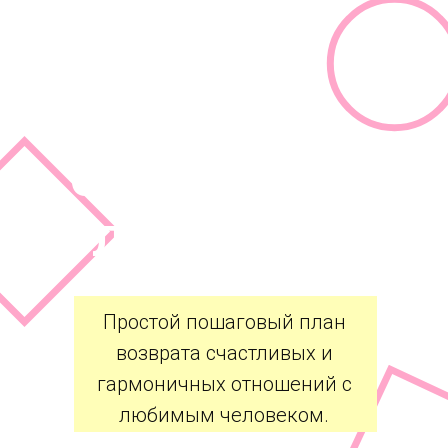
КАК ВЕРНУТЬ
ОТНОШЕНИЯ С
ЛЮБИМЫМ?
Простой пошаговый план
возврата счастливых и
гармоничных отношений с
любимым человеком.