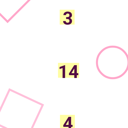
3
способа избавиться от
негативных эмоций и душевной
боли
14
шагов, которые заставят
партнера к вам вернуться
4