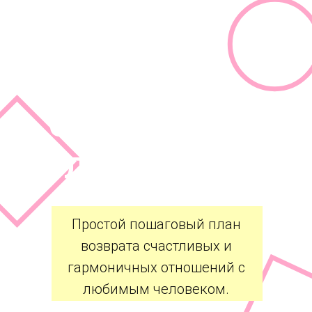
КАК ВЕРНУТЬ
ОТНОШЕНИЯ С
ЛЮБИМЫМ?
Простой пошаговый план
возврата счастливых и
гармоничных отношений с
любимым человеком.