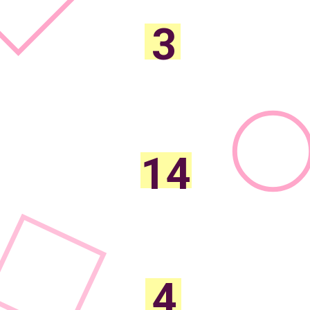
3
способа избавиться от
негативных эмоций и душевной
боли
14
шагов, которые заставят
партнера к вам вернуться
4